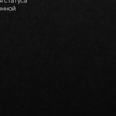
я статуса
онной