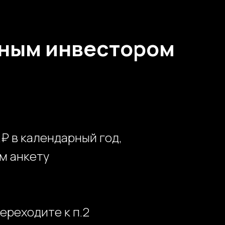
ным инвестором
₽ в календарный год,
м анкету
переходите к п.2