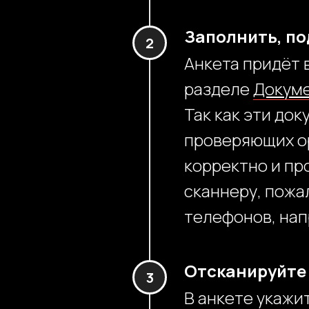
Заполнить, по
Анкета придёт 
разделе
Докум
Так как эти до
проверяющих ор
корректно и про
сканнеру, пожа
телефонов, нап
Отсканируйте
В анкете укажи