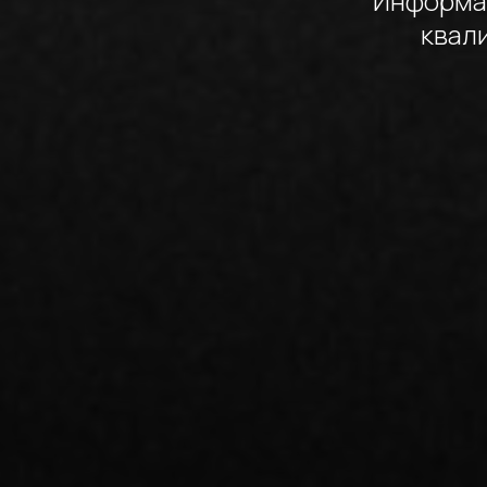
Информац
квал