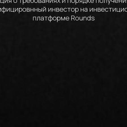
ия о требованиях и порядке получени
ифицировнный инвестор на инвестици
платформе Rounds