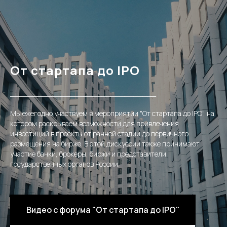
От стартапа до IPO
________________________________
Мы ежегодно участвуем в мероприятии "От стартапа до IPO", на
котором раскрываем возможности для привлечения
инвестиций в проекты от ранней стадии до первичного
размещения на бирже. В этой дискуссии также принимают
участие банки, брокеры, биржи и представители
государственных органов России.
Видео с форума "От стартапа до IPO"