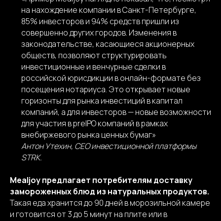
на нахождение компании в Санкт-Петербурге,
85% инвесторов и 94% средств пришли из
совершенно других городов. Изменения в
законодательстве, касающиеся акционерных
обществ, позволяют структурировать
инвестиционные и венчурные сделки в
российской юрисдикции в онлайн-формате без
посещения нотариуса. Это открывает новые
горизонты для рынка инвестиций в капитал
компаний, а для инвесторов — новые возможности
для участия в preIPO компаний в рамках
внебиржевого рынка ценных бумаг»
Антон Утехин, CEO инвестиционной платформы
STRK.
Mealjoy предлагает потребителям доставку
замороженных блюд из натуральных продуктов.
Такая еда хранится до 90 дней в морозильной камере
и готовится от 3 до 5 минут на плите или в