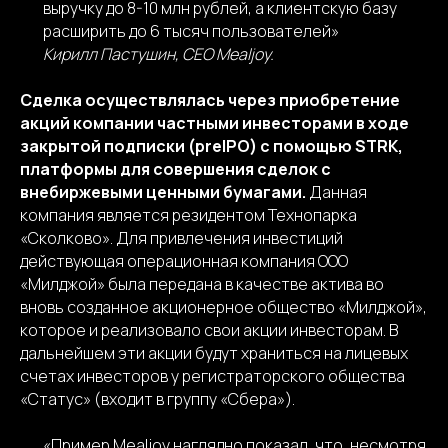
выручку до 8-10 млн рублей, а клиентскую базу
расширить до 6 тысяч пользователей»
Кирилл Пастушин, CEO Mealjoy.
Сделка осуществлялась через приобретение
акций компании частными инвесторами в ходе
закрытой подписки (preIPO) с помощью STRK,
платформы для совершения сделок с
внебиржевыми ценными бумагами.
Данная
компания является резидентом Технопарка
«Сколково». Для привлечения инвестиций
действующая операционная компания ООО
«Милджой» была передана в качестве актива во
вновь созданное акционерное общество «Милджой»,
которое и реализовало свои акции инвесторам. В
дальнейшем эти акции будут храниться на лицевых
счетах инвесторов у регистраторского общества
«Статус» (входит в группу «Сбера»).
«Пример Mealjoy наглядно показал, что, несмотря