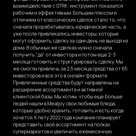
взаимодействие с STRK: инструмент показался
рабочим и эффективным. Большим плюсом и
отличием от классических сделок стало то, что
сначала прорабатывалась юридическая часть, а
уже после привлекались инвесторы, которые
могут оформить сделку за один день не выходя из
дома. В обычных же сделках нужно сначала
получить "да" от инвестора и потом еще 2-3
месяца готовить и структурировать сделку. Мы
же смогли привлечь за 2,5 месяца средства от 65
инвесторов и все это в онлайн-формате.
Привлеченные средства будут направлены на
расширение ассортимента и активной
клиентской базы. Мы хотим, чтобы еще больше
людей нашли в Mealjoy свои любимые блюда,
которые удобно хранить, готовить и есть когда
хочется. К лету 2022 года компания планирует
представить свой ассортимент на полках
супермаркетов и увеличить ежемесячную