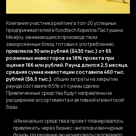
Компания участника рейтинга топ-20 успешных
предпринимателей в foodtech Кирилла Пастушина
Mealjoy, занимающаяся производством
замороженных блюд, готовых к употреблению,
привлекла 30 млн рублей ($430 тыс.) от 65
розничных инвесторов за 18% проекта при
оценке 166 млн рублей. Раунд длился 2,5 месяца,
средняя сумма инвестиции составила 460 тыс.
рублей ($6,5 тыс.)
, общие затраты на закрытие
раунда составили 8,5% от суммы сделки.
Привлеченные средства будут направлены на
расширение ассортимента и активной клиентской
базы.
«Изначально средства в проект планировалось
привлекать через бизнес-ангелов и венчурные
фонды. На решение акционироваться повлияло