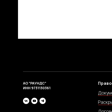
«Как корабль назовешь, так он попл
плавание». Поэтому, желаем нашему 
инвестиционному рынку России, инф
роста и благополучия, несмотря на в
Rounds
Блог Rounds
Право
АО "РАУНДС"
ИНН 9731130361
Докум
Раскр
Догово