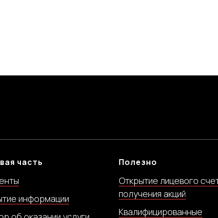
ывёт» и «Большому кораблю – большое
кораблю долгого плавания, а
раструктуру для которого мы создаём -
се шторма и бури.
вая часть
Полезно
енты
Открытие лицевого сче
получения акций
ытие информации
Квалифицированные
р об оказании услуги